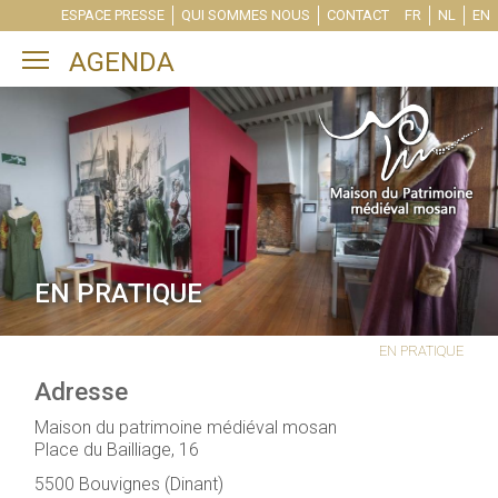
ESPACE PRESSE
QUI SOMMES NOUS
CONTACT
FR
NL
EN
Toggle main menu visibility
AGENDA
EN PRATIQUE
EN PRATIQUE
Adresse
Maison du patrimoine médiéval mosan
Place du Bailliage, 16
5500 Bouvignes (Dinant)