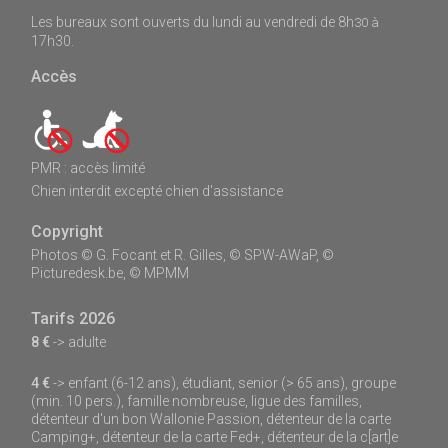
Les bureaux sont ouverts du lundi au vendredi de 8h
30 à
17h30.
Accès
PMR : accès limité
Chien interdit excepté chien d'assistance
Copyright
Photos © G. Focant et R. Gilles, © SPW-AWaP, ©
Picturedesk.be, © MPMM
Tarifs 2026
8 €
-> adulte
4 €
-> enfant (6-12 ans), étudiant, senior (> 65 ans), groupe
(min. 10 pers.), famille nombreuse, ligue des familles,
détenteur d'un bon Wallonie Passion, détenteur de la carte
Camping+, détenteur de la carte Fed+, détenteur de la c[art]e