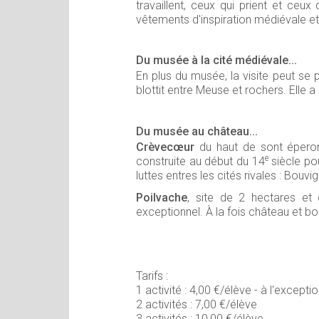
travaillent, ceux qui prient et c
vêtements d'inspiration médiévale et
Du musée à la cité médiévale...
En plus du musée, la visite peut se 
blottit entre Meuse et rochers. Elle
Du musée au château...
Crèvecœur
du haut de sont éperon 
e
construite au début du 14
siècle pou
luttes entres les cités rivales : Bouvi
Poilvache
, site de 2 hectares et 
exceptionnel. À la fois château et b
Tarifs :
1 activité : 4,00 €/élève - à l'except
2 activités : 7,00 €/élève
3 activités : 10,00 €/élève