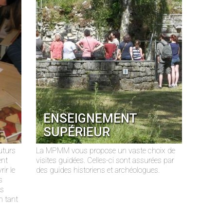
ENSEIGNEMENT
SUPÉRIEUR
uturs
La MPMM vous propose un vaste choix de
ent
visites guidées. Celles-ci sont assurées par
ir le
des guides historiens et archéologues.
s
ls
n tant