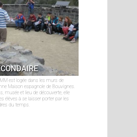
ECONDAIRE
MM est logée dans les murs de
enne Maison espagnole de Bouvignes.
is, musée et lieu de découverte, elle
les élèves à se laisser porter par les
res du temps.