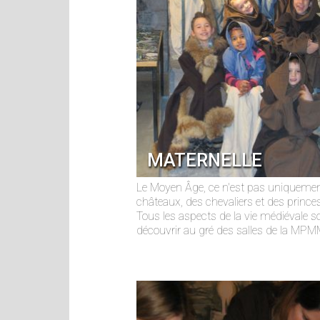
MATERNELLE
Le Moyen Âge, ce n'est pas uniqueme
châteaux, des chevaliers et des princes
Tous les aspects de la vie médiévale s
découvrir au gré des salles de la MPM