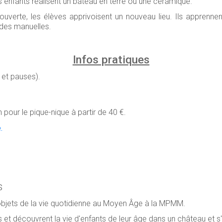
les enfants réalisent un bateau en terre ou une céramique.
uverte, les élèves apprivoisent un nouveau lieu. Ils apprennen
udes manuelles.
Infos pratiques
r et pauses).
 pour le pique-nique à partir de 40 €.
.
s
 objets de la vie quotidienne au Moyen Âge à la MPMM.
ers et découvrent la vie d'enfants de leur âge dans un château et