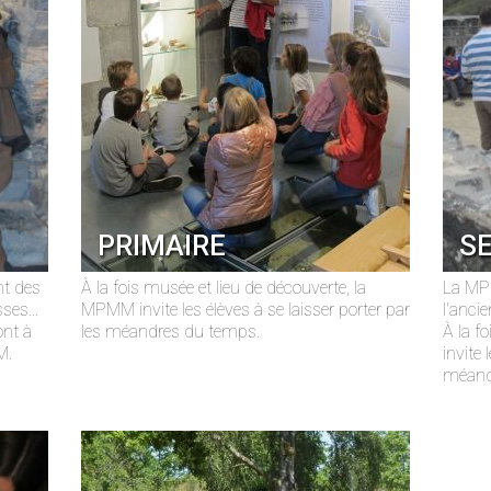
PRIMAIRE
S
nt des
À la fois musée et lieu de découverte, la
La MP
ses...
MPMM invite les élèves à se laisser porter par
l'anci
ont à
les méandres du temps.
À la fo
M.
invite 
méand