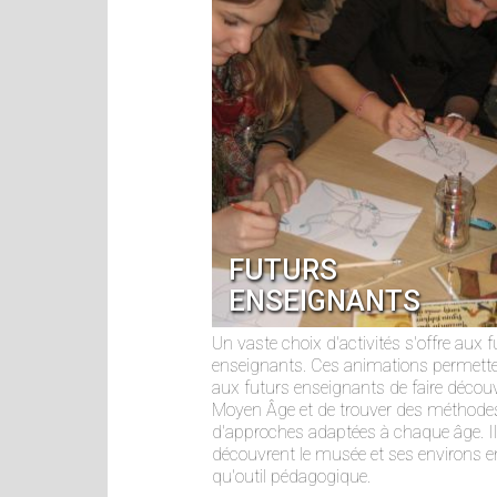
FUTURS
ENSEIGNANTS
Un vaste choix d'activités s'offre aux f
enseignants. Ces animations permett
aux futurs enseignants de faire découvr
Moyen Âge et de trouver des méthode
d'approches adaptées à chaque âge. I
découvrent le musée et ses environs e
qu'outil pédagogique.