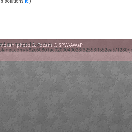
es solutions
ici
)