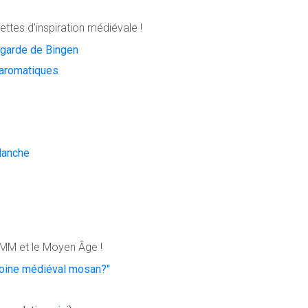
cettes d'inspiration médiévale !
degarde de Bingen
s aromatiques
Blanche
PMM et le Moyen Âge !
imoine médiéval mosan?"