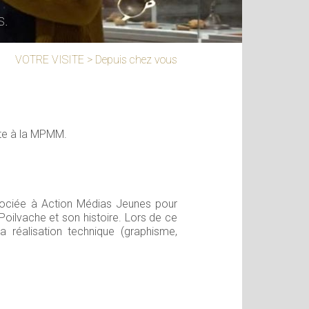
s.
VOTRE VISITE
>
Depuis chez vous
site à la MPMM.
ssociée à Action Médias Jeunes pour
oilvache et son histoire. Lors de ce
la réalisation technique (graphisme,