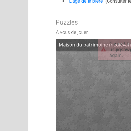
"L'âge de la bière"
(Consulter l
Puzzles
À vous de jouer!