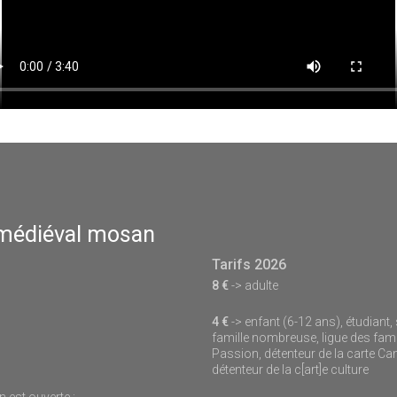
 médiéval mosan
Tarifs 2026
8 €
-> adulte
4 €
-> enfant (6-12 ans), étudiant,
famille nombreuse, ligue des fami
Passion, détenteur de la carte Ca
détenteur de la c[art]e culture
est ouverte :