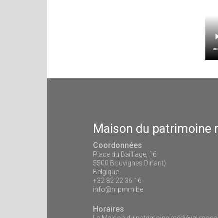
Maison du patrimoine
Coordonnées
Place du Bailliage, 16
5500 Bouvignes Dinant)
Belgique
+32 82 22 36 16
info@mpmm.be
Horaires
La Maison du patrimoine médiéval mosan 