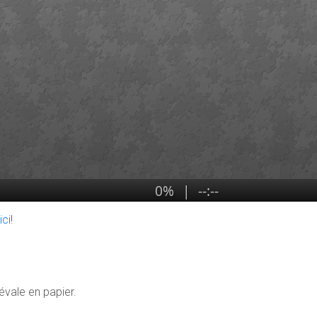
s
ici
!
vale en papier.