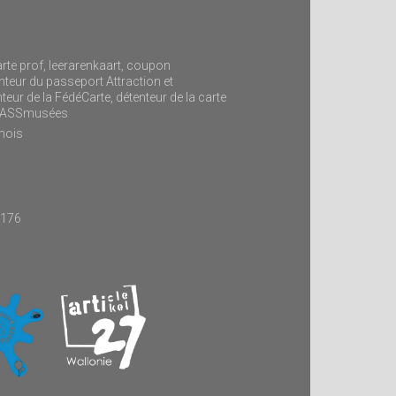
arte prof, leerarenkaart, coupon
teur du passeport Attraction et
ur de la FédéCarte, détenteur de la carte
mPASSmusées
mois
9176