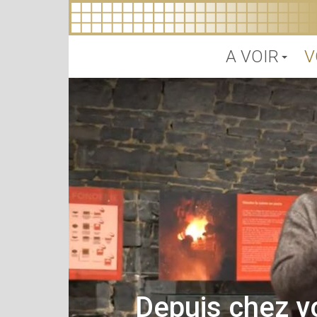
A VOIR
V
Depuis chez v