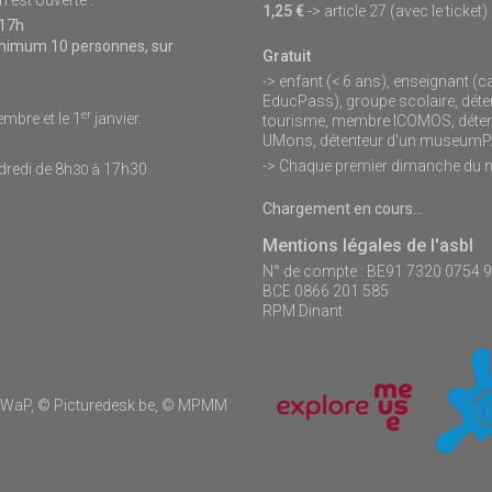
1,25 €
-> article 27 (avec le ticket)
 17h
minimum 10 personnes, sur
Gratuit
-> enfant (< 6 ans), enseignant (c
EducPass), groupe scolaire, déten
er
mbre et le 1
janvier.
tourisme, membre ICOMOS, détente
UMons, détenteur d'un museu
-> Chaque premier dimanche du 
dredi de 8h
17h30.
30 à
Chargement en cours...
Mentions légales de l'asbl
N° de compte : BE91 7320 0754 
BCE 0866 201 585
RPM Dinant
-AWaP, © Picturedesk.be, © MPMM